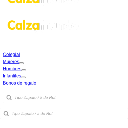
Colegial
Mujeres
Hombres
Infantiles
Bonos de regalo
Búsqueda
de
productos
Búsqueda
de
productos