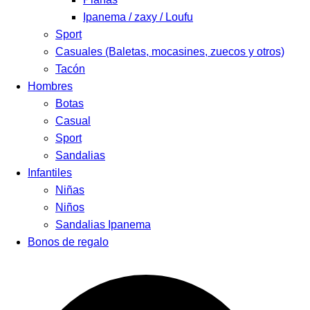
Ipanema / zaxy / Loufu
Sport
Casuales (Baletas, mocasines, zuecos y otros)
Tacón
Hombres
Botas
Casual
Sport
Sandalias
Infantiles
Niñas
Niños
Sandalias Ipanema
Bonos de regalo