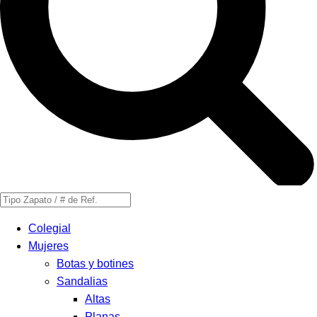
Búsqueda
de
Colegial
productos
Mujeres
Botas y botines
Sandalias
Altas
Planas