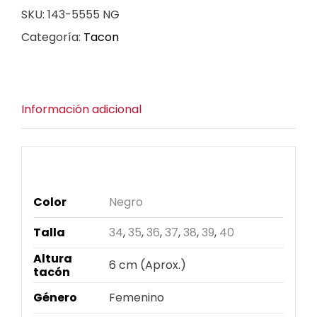
SKU:
143-5555 NG
en
Categoría:
Tacon
color
negro
cantidad
Información adicional
Información adicional
Color
Negro
Talla
34
,
35
,
36
,
37
,
38
,
39
,
40
Altura
6 cm (Aprox.)
tacón
Género
Femenino