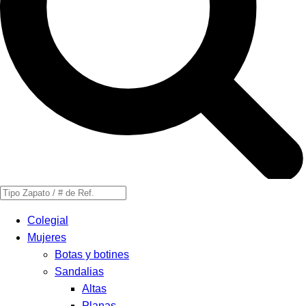
Búsqueda
de
Colegial
productos
Mujeres
Botas y botines
Sandalias
Altas
Planas