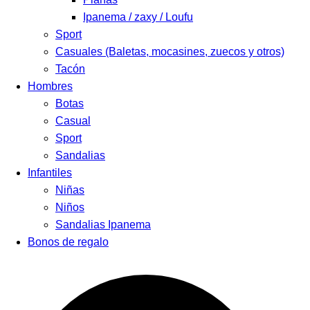
Ipanema / zaxy / Loufu
Sport
Casuales (Baletas, mocasines, zuecos y otros)
Tacón
Hombres
Botas
Casual
Sport
Sandalias
Infantiles
Niñas
Niños
Sandalias Ipanema
Bonos de regalo