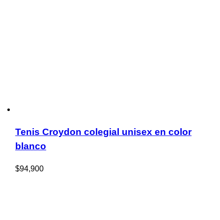
Tenis Croydon colegial unisex en color
blanco
$
94,900