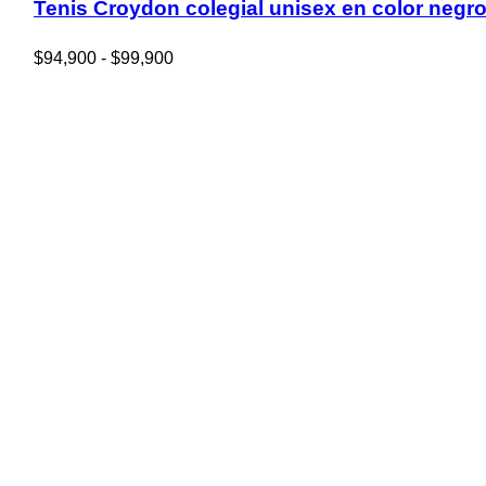
Tenis Croydon colegial unisex en color negr
Rango
$
94,900
-
$
99,900
de
precios:
desde
$94,900
hasta
$99,900