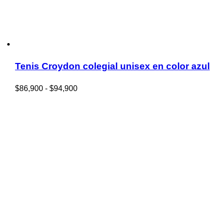
Tenis Croydon colegial unisex en color azul
Rango
$
86,900
-
$
94,900
de
precios:
desde
$86,900
hasta
$94,900