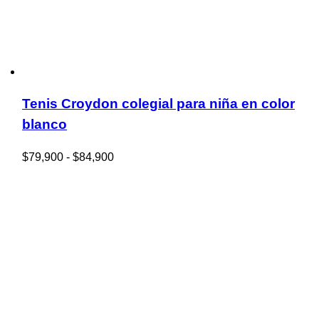
Tenis Croydon colegial para niña en color
blanco
Rango
$
79,900
-
$
84,900
de
precios:
desde
$79,900
hasta
$84,900