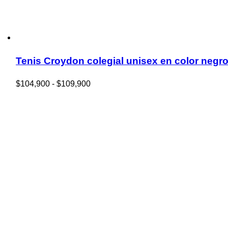
Tenis Croydon colegial unisex en color negr
Rango
$
104,900
-
$
109,900
de
precios:
desde
$104,900
hasta
$109,900