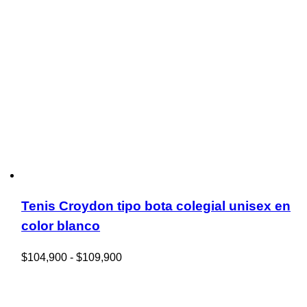
Tenis Croydon tipo bota colegial unisex en
color blanco
Rango
$
104,900
-
$
109,900
de
precios: