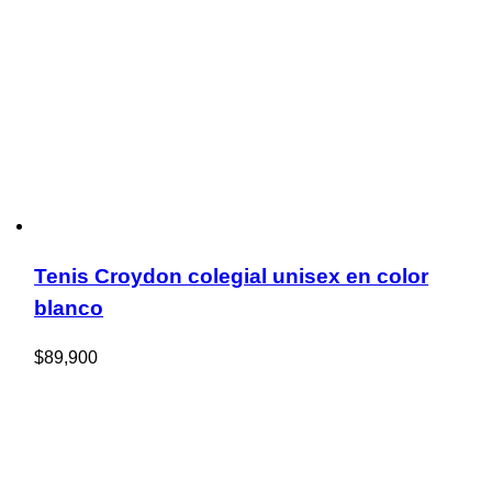
Tenis Croydon colegial unisex en color
blanco
$
89,900