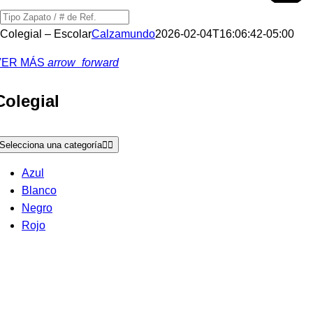
Búsqueda
de
Colegial – Escolar
Calzamundo
2026-02-04T16:06:42-05:00
productos
VER MÁS
arrow_forward
Colegial
Selecciona una categoría
Azul
Blanco
Negro
Rojo