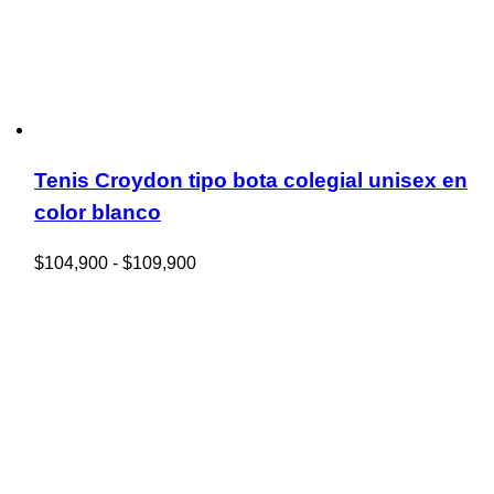
Tenis Croydon tipo bota colegial unisex en
color blanco
Rango
$
104,900
-
$
109,900
de
precios:
desde
$104,900
hasta
$109,900