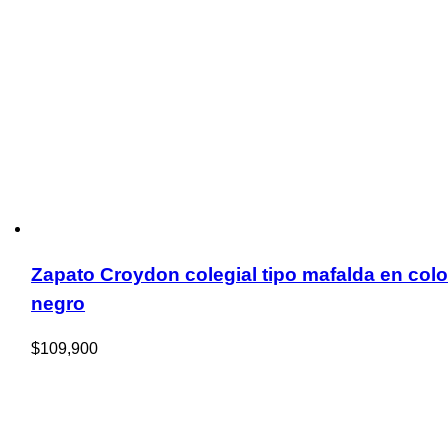
Zapato Croydon colegial tipo mafalda en colo
negro
$
109,900