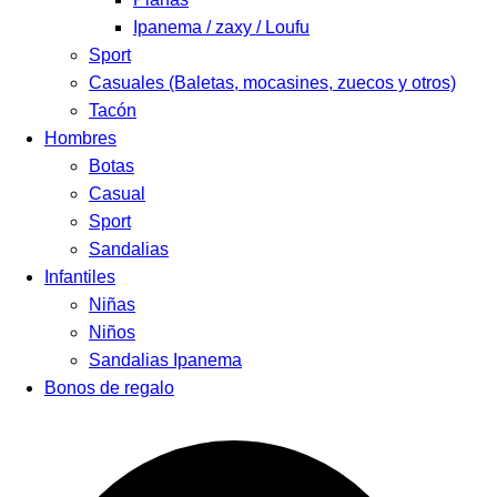
Ipanema / zaxy / Loufu
Sport
Casuales (Baletas, mocasines, zuecos y otros)
Tacón
Hombres
Botas
Casual
Sport
Sandalias
Infantiles
Niñas
Niños
Sandalias Ipanema
Bonos de regalo