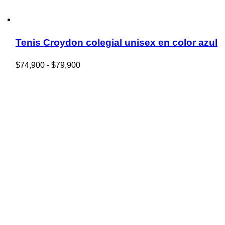
Tenis Croydon colegial unisex en color azul
Rango
$
74,900
-
$
79,900
de
precios:
desde
$74,900
hasta
$79,900