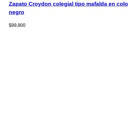
Zapato Croydon colegial tipo mafalda en colo
negro
$
99,900