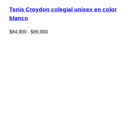
Tenis Croydon colegial unisex en color
blanco
Rango
$
84,900
-
$
99,900
de
precios:
desde
$84,900
hasta
$99,900