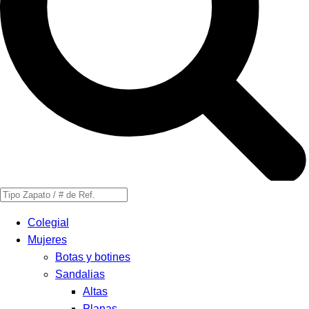
Búsqueda
de
Colegial
productos
Mujeres
Botas y botines
Sandalias
Altas
Planas