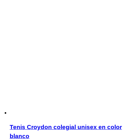
desde
$104,900
hasta
$109,900
Tenis Croydon colegial unisex en color
blanco