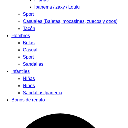
Ipanema / zaxy / Loufu
Sport
Casuales (Baletas, mocasines, zuecos y otros)
Tacón
Hombres
Botas
Casual
Sport
Sandalias
Infantiles
Niñas
Niños
Sandalias Ipanema
Bonos de regalo