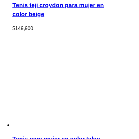
Tenis teji croydon para mujer en
color beige
$
149,900
Tenis para mujer en color talco