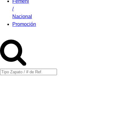
Femeni
/
Nacional
Promoción
Búsqueda
de
productos