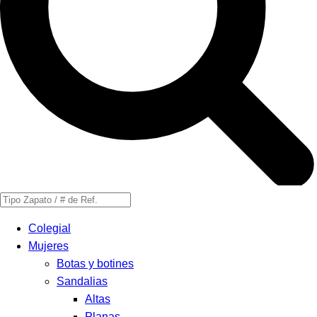
Búsqueda
de
Colegial
productos
Mujeres
Botas y botines
Sandalias
Altas
Planas