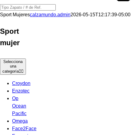
Búsqueda
de
Sport Mujeres
calzamundo.admin
2026-05-15T12:17:39-05:00
productos
Sport
mujer
Selecciona
una
categoría
Croydon
Enzotec
Op
Ocean
Pacific
Omega
Face2Face