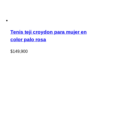
Tenis teji croydon para mujer en
color palo rosa
$
149,900