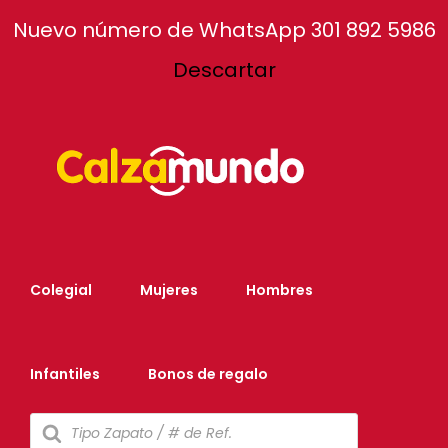
Inicio
Nosotros
Tiendas
Nuevo número de WhatsApp 301 892 5986
Facebook
Instagram
Tiktok
Descartar
Atención al cliente
Colegial
Mujeres
Hombres
Infantiles
Bonos de regalo
Búsqueda
de