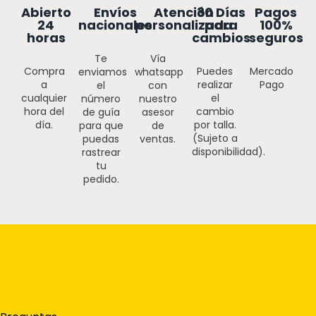
30 Días
Abierto
Envíos
Atención
Pagos
para
24
nacionales
personalizada
100%
cambios
horas
seguros
Te
Vía
Puedes
Compra
Mercado
enviamos
whatsapp
realizar
a
Pago
el
con
el
cualquier
número
nuestro
cambio
hora del
de guía
asesor
por talla.
día.
para que
de
(Sujeto a
puedas
ventas.
disponibilidad).
rastrear
tu
pedido.