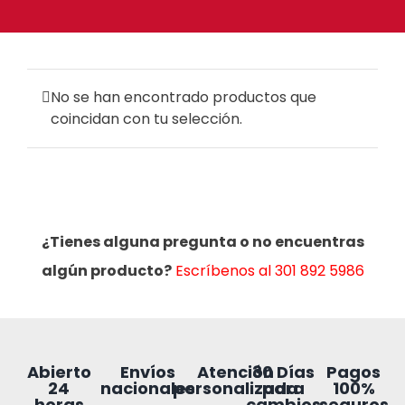
No se han encontrado productos que
coincidan con tu selección.
¿Tienes alguna pregunta o no encuentras
algún producto?
Escríbenos al 301 892 5986
30 Días
Abierto
Envíos
Atención
Pagos
para
24
nacionales
personalizada
100%
cambios
horas
seguros