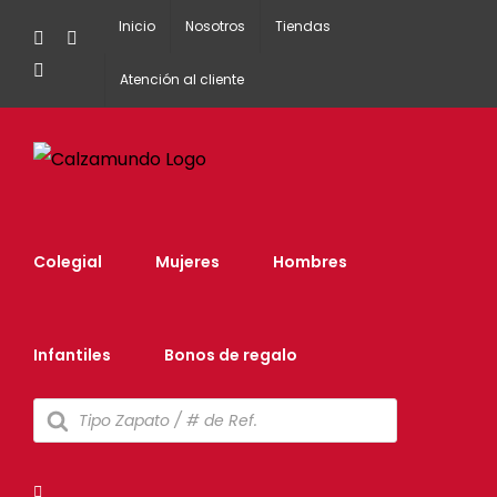
Inicio
Nosotros
Tiendas
Facebook
Instagram
Tiktok
Atención al cliente
Colegial
Mujeres
Hombres
Infantiles
Bonos de regalo
Búsqueda
de
productos