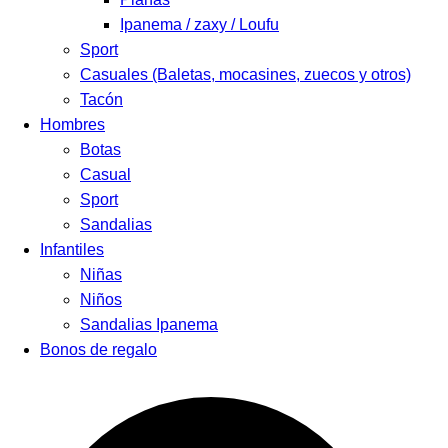
Ipanema / zaxy / Loufu
Sport
Casuales (Baletas, mocasines, zuecos y otros)
Tacón
Hombres
Botas
Casual
Sport
Sandalias
Infantiles
Niñas
Niños
Sandalias Ipanema
Bonos de regalo