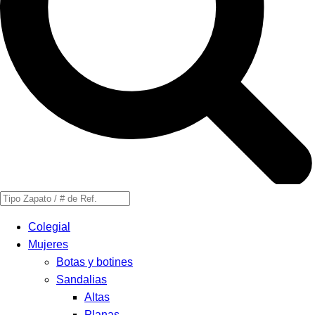
Búsqueda
de
Colegial
productos
Mujeres
Botas y botines
Sandalias
Altas
Planas