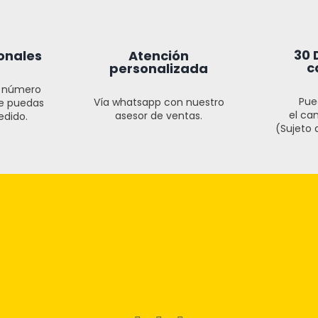
30 
onales
Atención
c
personalizada
l número
Pue
Vía whatsapp con nuestro
ue puedas
el cam
asesor de ventas.
edido.
(Sujeto a