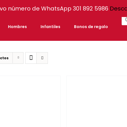
vo número de WhatsApp 301 892 5986
Desca
Bú
de
pr
Hombres
Infantiles
Bonos de regalo
ctos