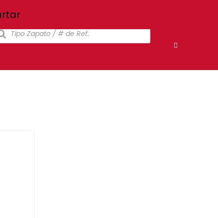
Inicio
Nosotros
Tiendas
Atención al cliente
rtar
squeda
oductos