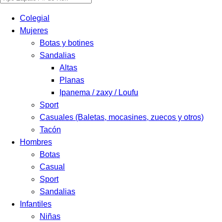
de
Colegial
productos
Mujeres
Botas y botines
Sandalias
Altas
Planas
Ipanema / zaxy / Loufu
Sport
Casuales (Baletas, mocasines, zuecos y otros)
Tacón
Hombres
Botas
Casual
Sport
Sandalias
Infantiles
Niñas