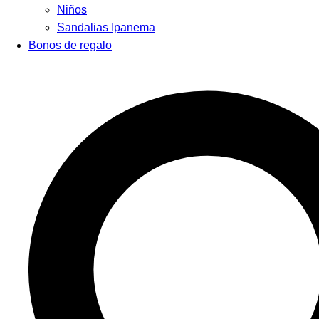
Niños
Sandalias Ipanema
Bonos de regalo