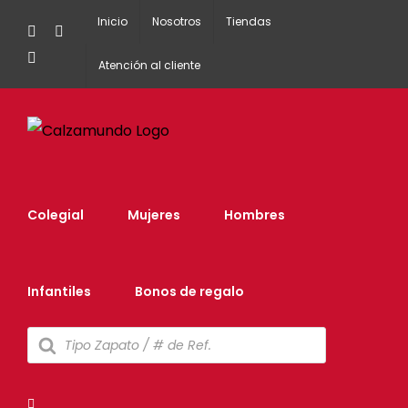
Inicio
Nosotros
Tiendas
Facebook
Instagram
Tiktok
Atención al cliente
Colegial
Mujeres
Hombres
Infantiles
Bonos de regalo
Búsqueda
de
productos