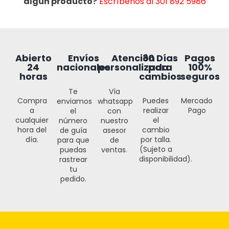
algún producto?
Escríbenos al 301 892 5986
30 Días
Abierto
Envíos
Atención
Pagos
para
24
nacionales
personalizada
100%
cambios
horas
seguros
Te
Vía
Puedes
Compra
Mercado
enviamos
whatsapp
realizar
a
Pago
el
con
el
cualquier
número
nuestro
cambio
hora del
de guía
asesor
por talla.
día.
para que
de
(Sujeto a
puedas
ventas.
disponibilidad).
rastrear
tu
pedido.