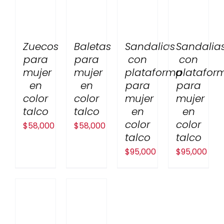
Zuecos
Baletas
Sandalias
Sandalia
para
para
con
con
mujer
mujer
plataforma
platafor
en
en
para
para
color
color
mujer
mujer
talco
talco
en
en
color
color
$
58,000
$
58,000
talco
talco
$
95,000
$
95,000