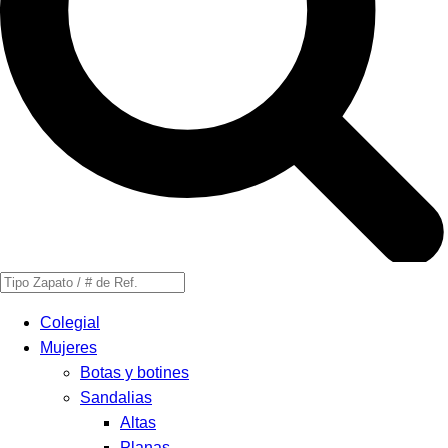
Búsqueda
de
Colegial
productos
Mujeres
Botas y botines
Sandalias
Altas
Planas