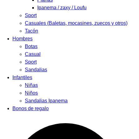
Ipanema / zaxy / Loufu
Sport
Casuales (Baletas, mocasines, zuecos y otros)
Tacón
Hombres
Botas
Casual
Sport
Sandalias
Infantiles
Niñas
Niños
Sandalias Ipanema
Bonos de regalo