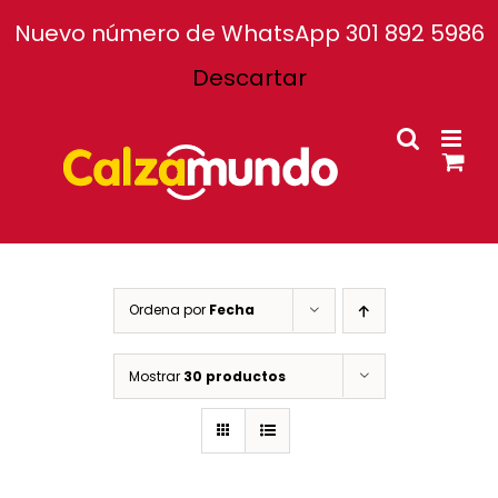
Facebook
Instagram
Tiktok
Nuevo número de WhatsApp 301 892 5986
Descartar
Inicio
Nosotros
Tiendas
Atención al cliente
Ordena por
Fecha
Mostrar
30 productos