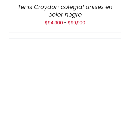
Tenis Croydon colegial unisex en
color negro
Rango
$
94,900
-
$
99,900
de
precios:
desde
$94,900
hasta
$99,900