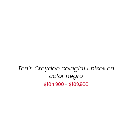
Tenis Croydon colegial unisex en
color negro
Rango
$
104,900
-
$
109,900
de
precios:
desde
$104,900
hasta