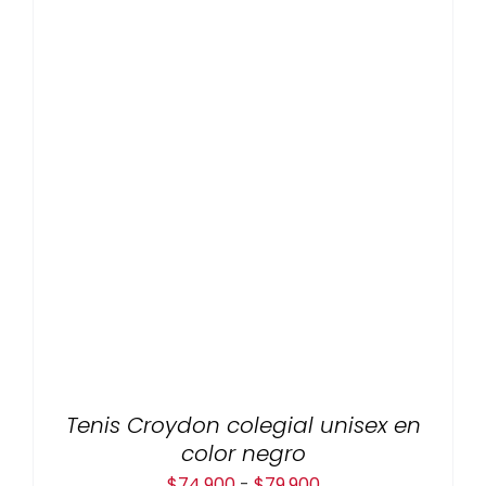
Tenis Croydon colegial unisex en
color negro
Rango
$
74,900
-
$
79,900