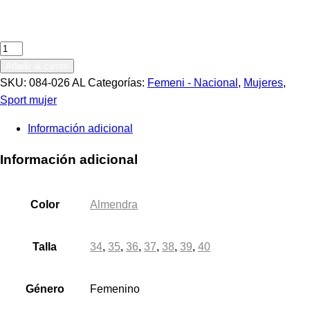
Tenis
para
Añadir al carrito
mujer
SKU:
084-026 AL
Categorías:
Femeni - Nacional
,
Mujeres
,
en
Sport mujer
color
Información adicional
almendra
cantidad
Información adicional
Color
Almendra
Talla
34
,
35
,
36
,
37
,
38
,
39
,
40
Género
Femenino