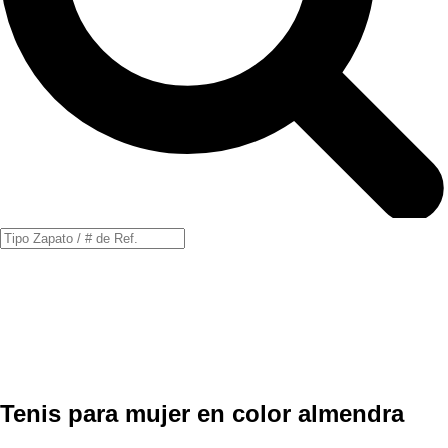
Búsqueda
de
productos
Tenis para mujer en color almendra