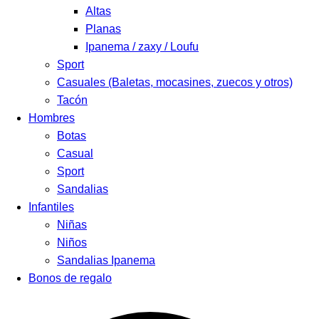
Altas
Planas
Ipanema / zaxy / Loufu
Sport
Casuales (Baletas, mocasines, zuecos y otros)
Tacón
Hombres
Botas
Casual
Sport
Sandalias
Infantiles
Niñas
Niños
Sandalias Ipanema
Bonos de regalo