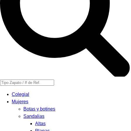
Búsqueda
de
Colegial
productos
Mujeres
Botas y botines
Sandalias
Altas
Planas