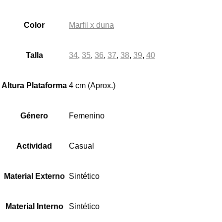
Color
Marfil x duna
Talla
34
,
35
,
36
,
37
,
38
,
39
,
40
Altura Plataforma
4 cm (Aprox.)
Género
Femenino
Actividad
Casual
Material Externo
Sintético
Material Interno
Sintético