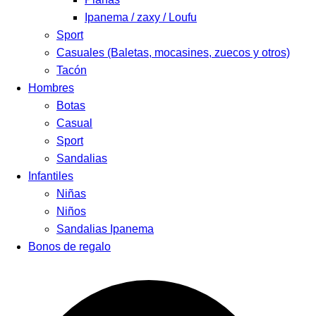
Ipanema / zaxy / Loufu
Sport
Casuales (Baletas, mocasines, zuecos y otros)
Tacón
Hombres
Botas
Casual
Sport
Sandalias
Infantiles
Niñas
Niños
Sandalias Ipanema
Bonos de regalo