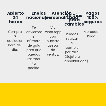
Abierto
Envíos
Atención
Pagos
30 Días
24
nacionales
personalizada
100%
para
horas
seguros
cambios
Te
Vía
Compra
Mercado
enviamos
whatsapp
Puedes
a
Pago
el
con
realizar
cualquier
número
nuestro
el
hora del
de guía
asesor
cambio
día.
para que
de
por talla.
puedas
ventas.
(Sujeto a
rastrear
disponibilidad).
tu
pedido.