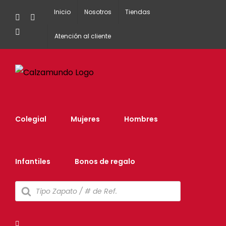
Inicio
Nosotros
Tiendas
Facebook
Instagram
Tiktok
Atención al cliente
Colegial
Mujeres
Hombres
Infantiles
Bonos de regalo
Búsqueda
de
productos