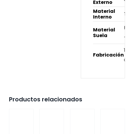
Externo
Material
Text
Interno
Poli
Material
Suela
– E
100
Fabricación
col
Productos relacionados