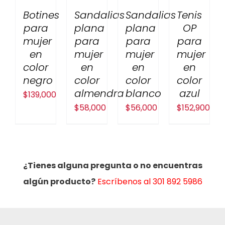
Botines
Sandalias
Sandalias
Tenis
para
plana
plana
OP
mujer
para
para
para
en
mujer
mujer
mujer
color
en
en
en
negro
color
color
color
almendra
blanco
azul
$
139,000
$
58,000
$
56,000
$
152,900
¿Tienes alguna pregunta o no encuentras
algún producto?
Escríbenos al 301 892 5986