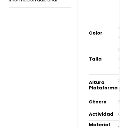
Información
adicional
Neg
Color
Bla
34
,
Talla
37
,
40
3 c
Altura
Plataforma
(Apr
Género
Fem
Actividad
Cas
Material
Sint