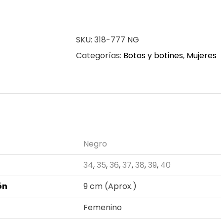
para
mujer
SKU:
318-777 NG
en
Categorías:
Botas y botines
,
Mujeres
color
negro
cantidad
n adicional
Negro
34
,
35
,
36
,
37
,
38
,
39
,
40
ón
9 cm (Aprox.)
Femenino