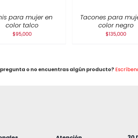
nis para mujer en
Tacones para muj
color talco
color negro
$
95,000
$
135,000
 pregunta o no encuentras algún producto?
Escríbeno
30 
onales
Atención