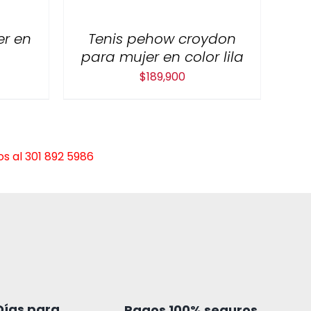
er en
Tenis pehow croydon
para mujer en color lila
$
189,900
s al 301 892 5986
Días para
Pagos 100% seguros