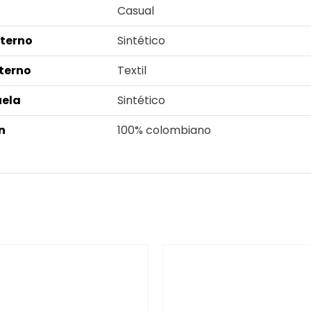
Casual
xterno
Sintético
nterno
Textil
uela
Sintético
n
100% colombiano