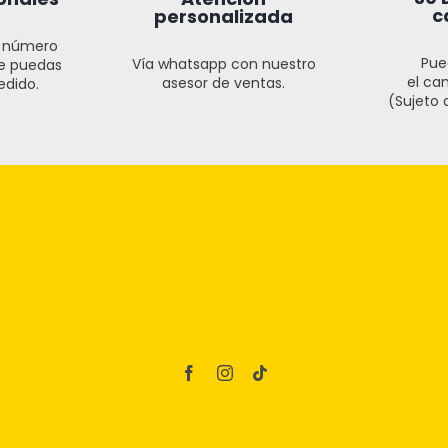
c
personalizada
l número
Pue
Vía whatsapp con nuestro
ue puedas
el cam
asesor de ventas.
edido.
(Sujeto a