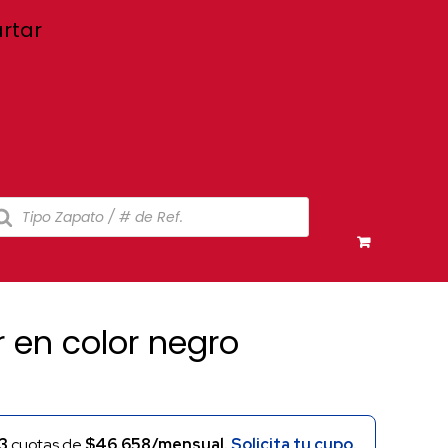
Inicio
Nosotros
Tiendas
Atención al cliente
rtar
squeda
oductos
 en color negro
3
cuotas de
$46.658/mensual.
Solicita tu cupo.