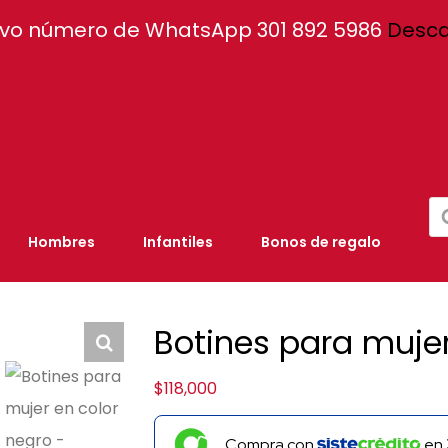
vo número de WhatsApp 301 892 5986
Desca
Bú
de
pr
Hombres
Infantiles
Bonos de regalo
Botines para mujer
$
118,000
Compra con
en