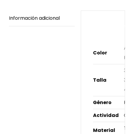
Información adicional
Información
adicional
Ani
Color
Prin
34
,
Talla
37
,
40
Género
Fem
Actividad
Cas
Text
Material