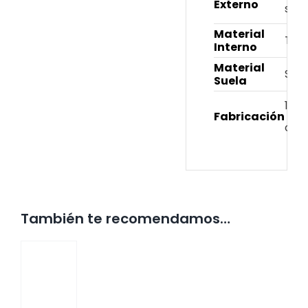
Externo
sint
Material
Text
Interno
Material
Sint
Suela
100
Fabricación
col
También te recomendamos…