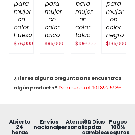
para
para
para
para
mujer
mujer
mujer
mujer
en
en
en
en
color
color
color
color
hueso
talco
talco
negro
$
78,000
$
95,000
$
109,000
$
135,000
¿Tienes alguna pregunta o no encuentras
algún producto?
Escríbenos al 301 892 5986
30 Días
Abierto
Envíos
Atención
Pagos
para
24
nacionales
personalizada
100%
cambios
horas
seguros