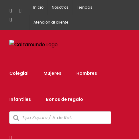
Inicio
Nosotros
Tiendas
Facebook
Instagram
Tiktok
Atención al cliente
Colegial
Mujeres
Hombres
Infantiles
Bonos de regalo
Búsqueda
de
productos