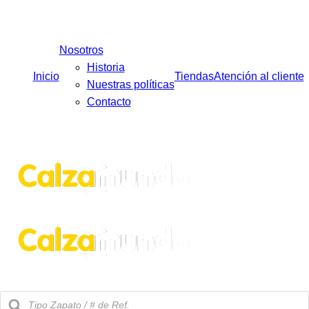
Facebook
Instagram
Tiktok
Nosotros
Historia
Inicio
Tiendas
Atención al cliente
Nuestras políticas
Contacto
Búsqueda
de