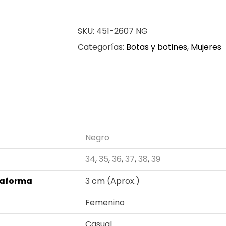
para
mujer
SKU:
451-2607 NG
en
Categorías:
Botas y botines
,
Mujeres
color
negro
cantidad
n adicional
Negro
34
,
35
,
36
,
37
,
38
,
39
taforma
3 cm (Aprox.)
Femenino
Casual