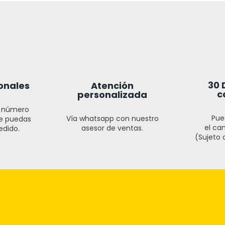
30 
onales
Atención
c
personalizada
l número
Pue
Vía whatsapp con nuestro
ue puedas
el cam
asesor de ventas.
edido.
(Sujeto a