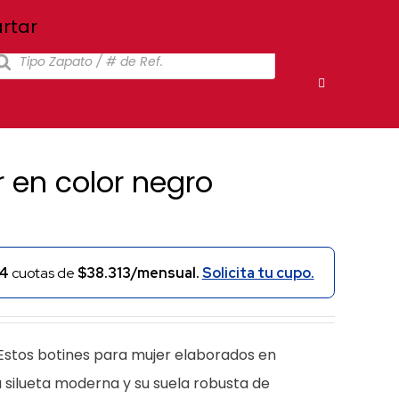
Inicio
Nosotros
Tiendas
Atención al cliente
rtar
squeda
oductos
 en color negro
4
cuotas de
$38.313/mensual.
Solicita tu cupo.
. Estos botines para mujer elaborados en
u silueta moderna y su suela robusta de