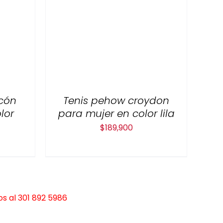
cón
Tenis pehow croydon
lor
para mujer en color lila
$
189,900
s al 301 892 5986