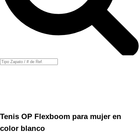
Búsqueda
de
productos
Tenis OP Flexboom para mujer en
color blanco