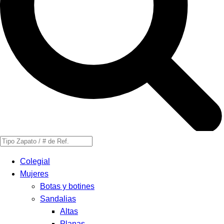
Búsqueda
de
Colegial
productos
Mujeres
Botas y botines
Sandalias
Altas
Planas