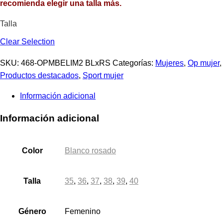
recomienda elegir una talla más.
Talla
Clear Selection
SKU:
468-OPMBELIM2 BLxRS
Categorías:
Mujeres
,
Op mujer
,
Productos destacados
,
Sport mujer
Información adicional
Información adicional
Color
Blanco rosado
Talla
35
,
36
,
37
,
38
,
39
,
40
Género
Femenino