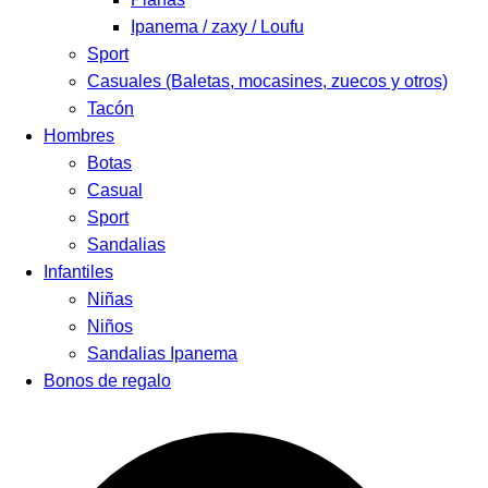
Ipanema / zaxy / Loufu
Sport
Casuales (Baletas, mocasines, zuecos y otros)
Tacón
Hombres
Botas
Casual
Sport
Sandalias
Infantiles
Niñas
Niños
Sandalias Ipanema
Bonos de regalo