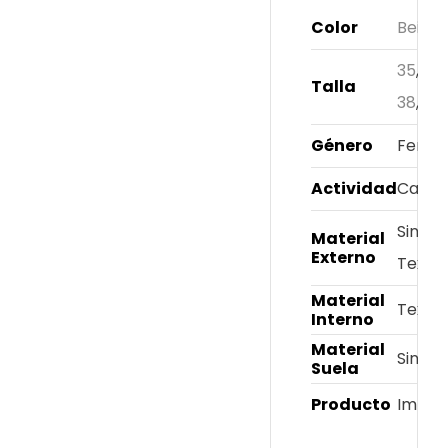
Color
Beige
35
,
36
Talla
38
,
39
,
Género
Femen
Actividad
Casua
Sintét
Material
Externo
Textil
Material
Textil
Interno
Material
Sintét
Suela
Producto
Impor