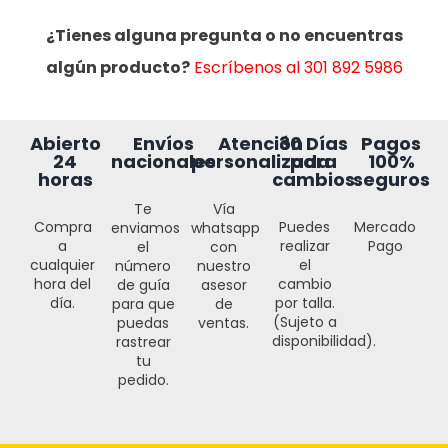
¿Tienes alguna pregunta o no encuentras
algún producto?
Escríbenos al 301 892 5986
Abierto
Envíos
Atención
30 Días
Pagos
24
nacionales
personalizada
para
100%
horas
cambios
seguros
Te
Vía
Compra
Puedes
Mercado
enviamos
whatsapp
a
realizar
Pago
el
con
cualquier
el
número
nuestro
hora del
cambio
de guía
asesor
día.
por talla.
para que
de
(Sujeto a
puedas
ventas.
disponibilidad).
rastrear
tu
pedido.