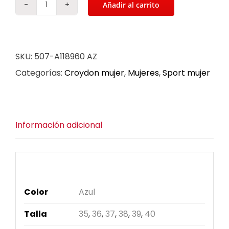
Añadir al carrito
Tenis
wibo
croydon
SKU:
507-A118960 AZ
para
Categorías:
Croydon mujer
,
Mujeres
,
Sport mujer
mujer
en
color
Información adicional
azul
cantidad
Información adicional
Color
Azul
Talla
35
,
36
,
37
,
38
,
39
,
40