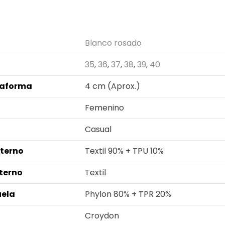
n adicional
Blanco rosado
35
,
36
,
37
,
38
,
39
,
40
taforma
4 cm (Aprox.)
Femenino
Casual
xterno
Textil 90% + TPU 10%
nterno
Textil
uela
Phylon 80% + TPR 20%
Croydon