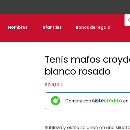
Bú
de
pr
Hombres
Infantiles
Bonos de regalo
Tenis mafos croyd
blanco rosado
$
129,900
Compra con
en
Sutileza y estilo se unen en una silue