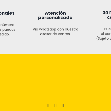
30 
onales
Atención
c
personalizada
l número
Pue
Vía whatsapp con nuestro
ue puedas
el cam
asesor de ventas.
edido.
(Sujeto a