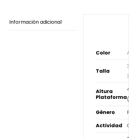
Información adicional
Información
adicional
Color
Azul
35
,
3
Talla
38
,
3
4 c
Altura
Plataforma
(Apr
Género
Fem
Actividad
Casu