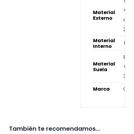
Text
+ Ti
Material
Externo
resi
20%
Material
Texti
Interno
EVA
Material
+ TP
Suela
35%
Marca
Cro
También te recomendamos…