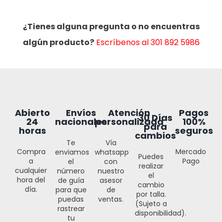
¿Tienes alguna pregunta o no encuentras
algún producto?
Escríbenos al 301 892 5986
Abierto
Envíos
Atención
Pagos
30 Días
24
nacionales
personalizada
100%
para
horas
seguros
cambios
Te
Vía
Compra
Mercado
enviamos
whatsapp
Puedes
a
Pago
el
con
realizar
cualquier
número
nuestro
el
hora del
de guía
asesor
cambio
día.
para que
de
por talla.
puedas
ventas.
(Sujeto a
rastrear
disponibilidad).
tu