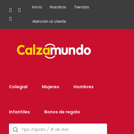
Inicio
Nosotros
Tiendas
Facebook
Instagram
Tiktok
Atención al cliente
Colegial
Mujeres
Hombres
Infantiles
Bonos de regalo
Búsqueda
de