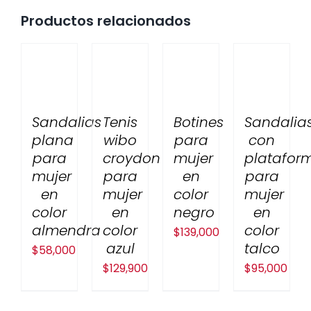
Productos relacionados
Sandalias
Tenis
Botines
Sandalia
plana
wibo
para
con
para
croydon
mujer
platafor
mujer
para
en
para
en
mujer
color
mujer
color
en
negro
en
almendra
color
color
$
139,000
azul
talco
$
58,000
$
129,900
$
95,000