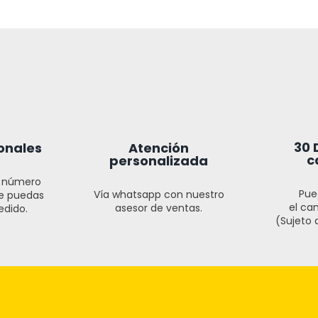
30 
onales
Atención
c
personalizada
l número
Pue
Vía whatsapp con nuestro
ue puedas
el cam
asesor de ventas.
edido.
(Sujeto a