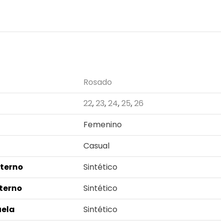
n adicional
Rosado
22
,
23
,
24
,
25
,
26
Femenino
Casual
xterno
Sintético
nterno
Sintético
uela
Sintético