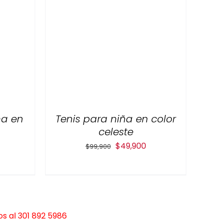
ña en
Tenis para niña en color
celeste
El
El
$
49,900
$
99,900
precio
precio
original
actual
era:
es:
$99,900.
$49,900.
s al 301 892 5986