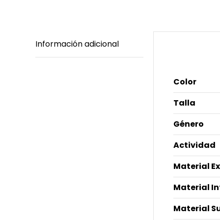
Información adicional
Informació
Color
Talla
Género
Actividad
Material E
Material I
Material S