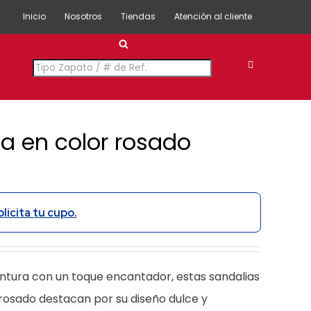
Inicio
Nosotros
Tiendas
Atención al cliente
Búsqueda
de
productos
a en color rosado
olicita tu cupo.
ura con un toque encantador, estas sandalias
 rosado destacan por su diseño dulce y