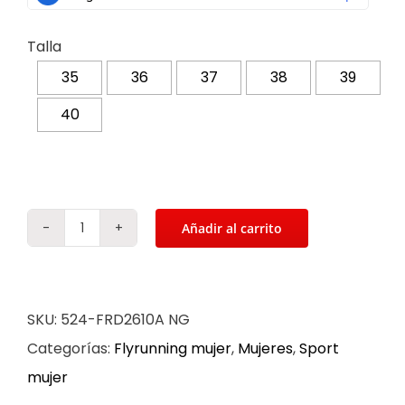
Talla
35
36
37
38
39
40
Añadir al carrito
Tenis
para
mujer
SKU:
524-FRD2610A NG
en
Categorías:
Flyrunning mujer
,
Mujeres
,
Sport
color
mujer
negro