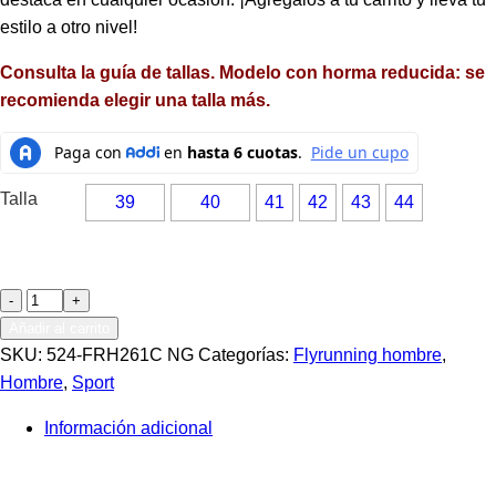
estilo a otro nivel!
Consulta la guía de tallas. Modelo con horma reducida: se
recomienda elegir una talla más.
Talla
39
40
41
42
43
44
Tenis
para
Añadir al carrito
hombre
SKU:
524-FRH261C NG
Categorías:
Flyrunning hombre
,
en
Hombre
,
Sport
color
Información adicional
negro
cantidad