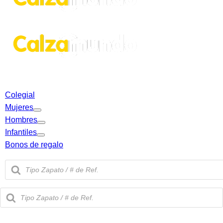
Colegial
Mujeres
Hombres
Infantiles
Bonos de regalo
Búsqueda
de
productos
Búsqueda
de
productos