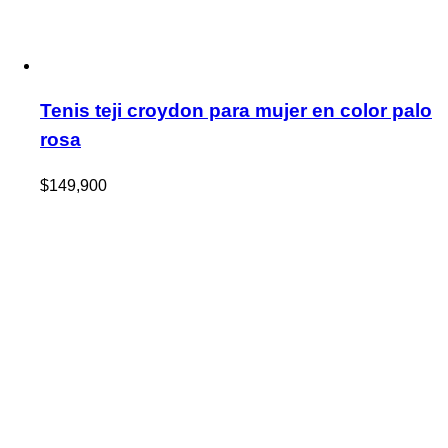
Tenis teji croydon para mujer en color palo
rosa
$
149,900