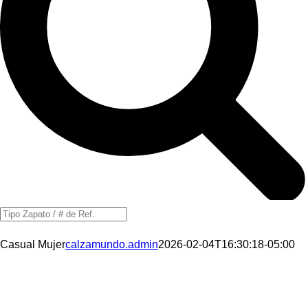
Búsqueda
de
Casual Mujer
calzamundo.admin
2026-02-04T16:30:18-05:00
productos