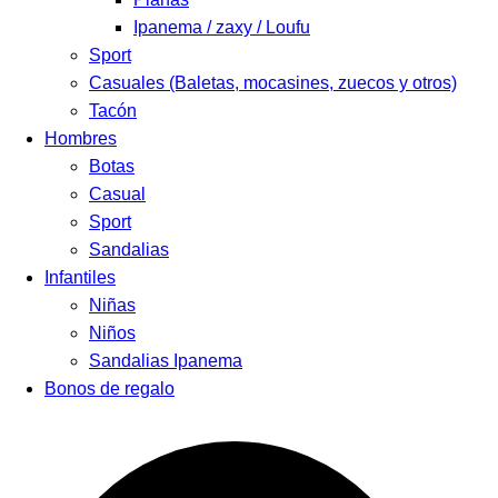
Ipanema / zaxy / Loufu
Sport
Casuales (Baletas, mocasines, zuecos y otros)
Tacón
Hombres
Botas
Casual
Sport
Sandalias
Infantiles
Niñas
Niños
Sandalias Ipanema
Bonos de regalo