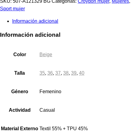
SKU:
507-A121329 BG
Categorías:
Croydon mujer
,
Mujeres
,
Sport mujer
Información adicional
Información adicional
Color
Beige
Talla
35
,
36
,
37
,
38
,
39
,
40
Género
Femenino
Actividad
Casual
Material Externo
Textil 55% + TPU 45%