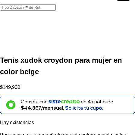
Búsqueda
de
productos
Tenis xudok croydon para mujer en
color beige
$
149,900
Compra con
en
4
cuotas de
$44.867/mensual.
Solicita tu cupo.
Hay existencias
Pensados para acompañarte en cada entrenamiento, estos