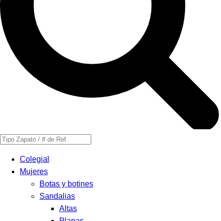
Búsqueda
de
Colegial
productos
Mujeres
Botas y botines
Sandalias
Altas
Planas