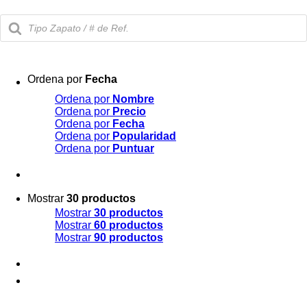
Búsqueda
de
productos
Ordena por
Fecha
Ordena por
Nombre
Ordena por
Precio
Ordena por
Fecha
Ordena por
Popularidad
Ordena por
Puntuar
Mostrar
30 productos
Mostrar
30 productos
Mostrar
60 productos
Mostrar
90 productos