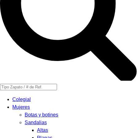
Búsqueda
de
Colegial
productos
Mujeres
Botas y botines
Sandalias
Altas
Planas