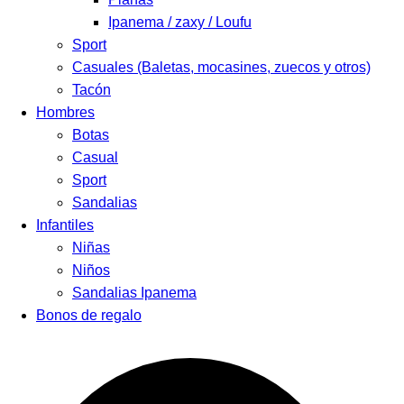
Ipanema / zaxy / Loufu
Sport
Casuales (Baletas, mocasines, zuecos y otros)
Tacón
Hombres
Botas
Casual
Sport
Sandalias
Infantiles
Niñas
Niños
Sandalias Ipanema
Bonos de regalo