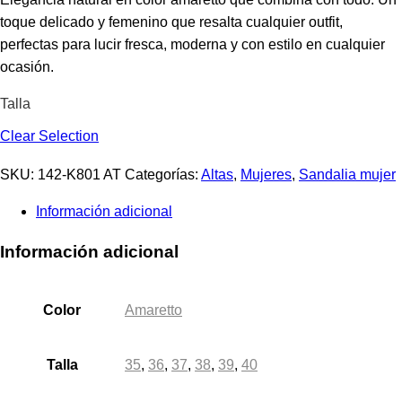
toque delicado y femenino que resalta cualquier outfit,
perfectas para lucir fresca, moderna y con estilo en cualquier
ocasión.
Talla
Clear Selection
SKU:
142-K801 AT
Categorías:
Altas
,
Mujeres
,
Sandalia mujer
Información adicional
Información adicional
Color
Amaretto
Talla
35
,
36
,
37
,
38
,
39
,
40