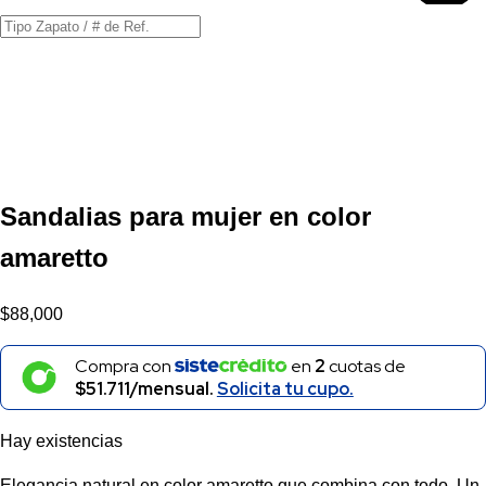
Búsqueda
de
productos
Sandalias para mujer en color
amaretto
$
88,000
Compra con
en
2
cuotas de
$51.711/mensual.
Solicita tu cupo.
Hay existencias
Elegancia natural en color amaretto que combina con todo. Un