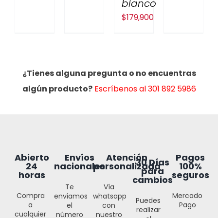
blanco
$
179,900
¿Tienes alguna pregunta o no encuentras
algún producto?
Escríbenos al 301 892 5986
Abierto
Envíos
Atención
Pagos
30 Días
24
nacionales
personalizada
100%
para
horas
seguros
cambios
Te
Vía
Compra
Mercado
enviamos
whatsapp
Puedes
a
Pago
el
con
realizar
cualquier
número
nuestro