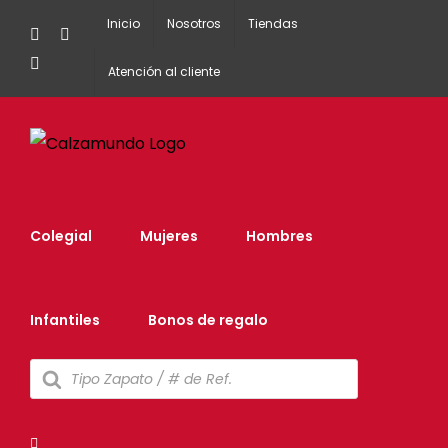
Inicio
Nosotros
Tiendas
Facebook
Instagram
Tiktok
Atención al cliente
Colegial
Mujeres
Hombres
Infantiles
Bonos de regalo
Búsqueda
de
productos