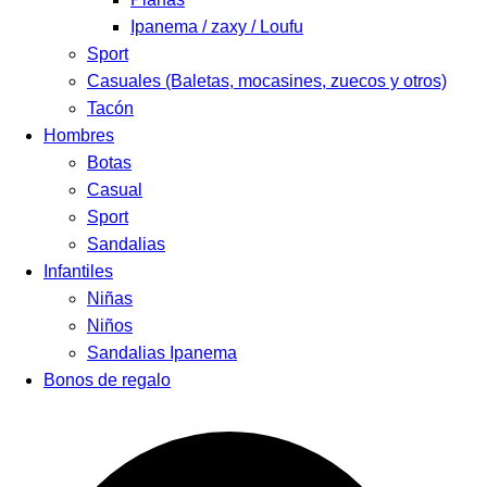
Ipanema / zaxy / Loufu
Sport
Casuales (Baletas, mocasines, zuecos y otros)
Tacón
Hombres
Botas
Casual
Sport
Sandalias
Infantiles
Niñas
Niños
Sandalias Ipanema
Bonos de regalo