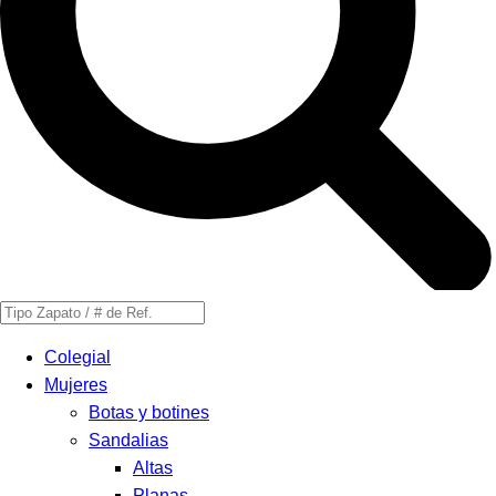
Búsqueda
de
Colegial
productos
Mujeres
Botas y botines
Sandalias
Altas
Planas