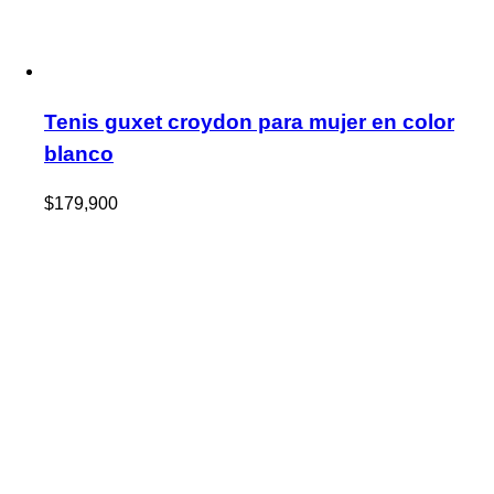
Tenis guxet croydon para mujer en color
blanco
$
179,900