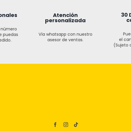
30 
onales
Atención
c
personalizada
l número
Pue
Vía whatsapp con nuestro
ue puedas
el cam
asesor de ventas.
edido.
(Sujeto a