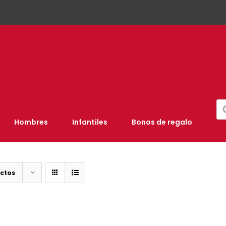
Bú
de
pr
Hombres
Infantiles
Bonos de regalo
ctos