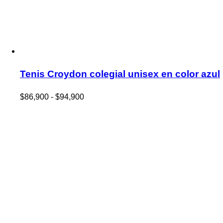
Tenis Croydon colegial unisex en color azul
Rango
$
86,900
-
$
94,900
de
precios:
desde
$86,900
hasta
$94,900