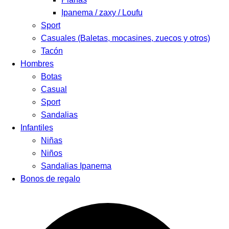
Ipanema / zaxy / Loufu
Sport
Casuales (Baletas, mocasines, zuecos y otros)
Tacón
Hombres
Botas
Casual
Sport
Sandalias
Infantiles
Niñas
Niños
Sandalias Ipanema
Bonos de regalo