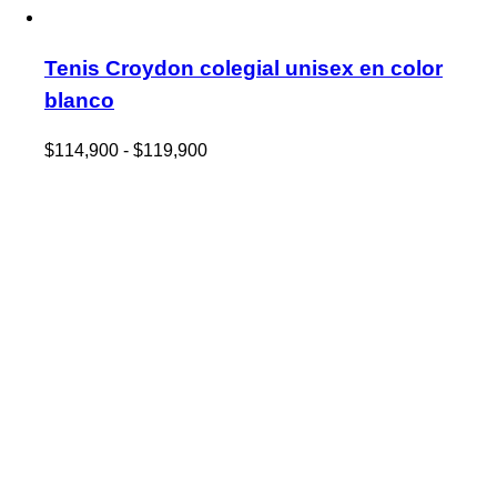
Tenis Croydon colegial unisex en color
blanco
Rango
$
114,900
-
$
119,900
de
precios:
desde
$114,900
hasta
$119,900