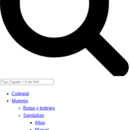
Búsqueda
de
Colegial
productos
Mujeres
Botas y botines
Sandalias
Altas
Planas