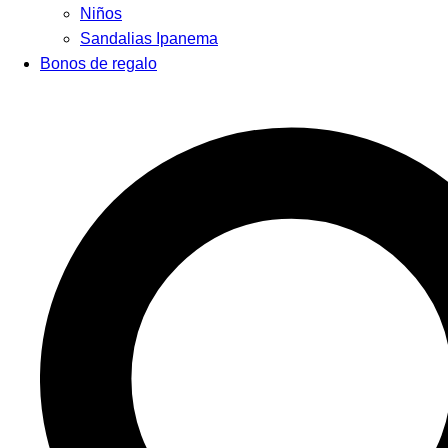
Niños
Sandalias Ipanema
Bonos de regalo