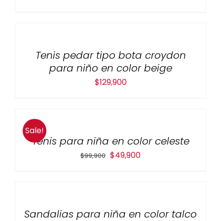
Tenis pedar tipo bota croydon
para niño en color beige
$
129,900
Sale!
Tenis para niña en color celeste
El
El
$
49,900
$
99,900
precio
precio
original
actual
era:
es:
Sandalias para niña en color talco
$99,900.
$49,900.