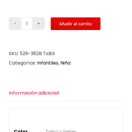
Añadir al carrito
Tenis
para
niña
SKU:
529-382B TxBG
en
Categorías:
Infantiles
,
Niña
color
talco
cantidad
Información adicional
Información adicional
Color
Talco x beige