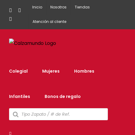
Inicio
Nosotros
Tiendas
Facebook
Instagram
Tiktok
Atención al cliente
Colegial
Mujeres
Hombres
Infantiles
Bonos de regalo
Búsqueda
de
productos