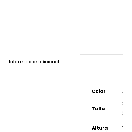
Información adicional
Información
adicional
Color
Alm
35
,
Talla
38
,
4 c
Altura