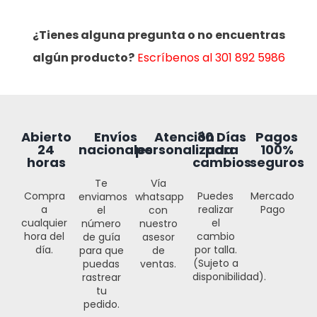
¿Tienes alguna pregunta o no encuentras
algún producto?
Escríbenos al 301 892 5986
30 Días
Abierto
Envíos
Atención
Pagos
para
24
nacionales
personalizada
100%
cambios
horas
seguros
Te
Vía
Puedes
Compra
Mercado
enviamos
whatsapp
realizar
a
Pago
el
con
el
cualquier
número
nuestro
cambio
hora del
de guía
asesor
por talla.
día.
para que
de
(Sujeto a
puedas
ventas.
disponibilidad).
rastrear
tu
pedido.