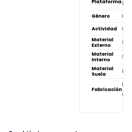
Plataforma
(Apr
Género
Fem
Actividad
Cas
Material
Sint
Externo
Material
Sint
Interno
Material
Exp
Suela
100
Fabricación
col