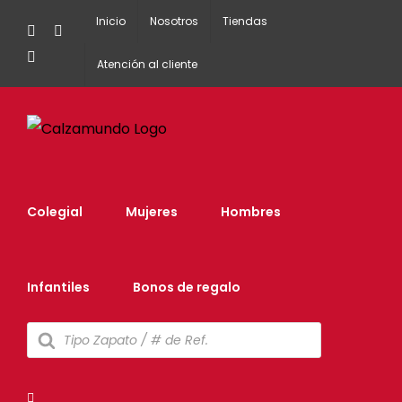
Inicio
Nosotros
Tiendas
Facebook
Instagram
Tiktok
Atención al cliente
Colegial
Mujeres
Hombres
Infantiles
Bonos de regalo
Búsqueda
de
productos