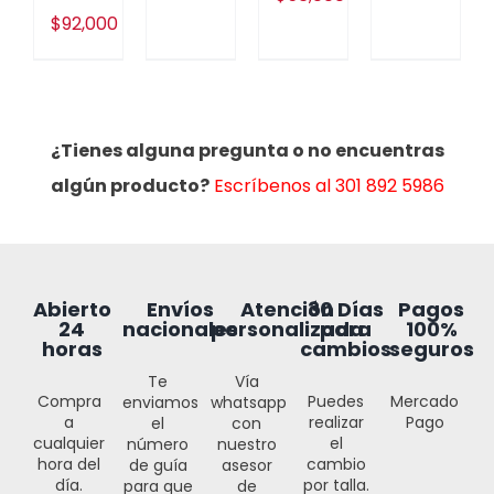
$
92,000
¿Tienes alguna pregunta o no encuentras
algún producto?
Escríbenos al 301 892 5986
30 Días
Abierto
Envíos
Atención
Pagos
para
24
nacionales
personalizada
100%
cambios
horas
seguros
Te
Vía
Puedes
Compra
Mercado
enviamos
whatsapp
realizar
a
Pago
el
con
el
cualquier
número
nuestro
cambio
hora del
de guía
asesor
por talla.
día.
para que
de