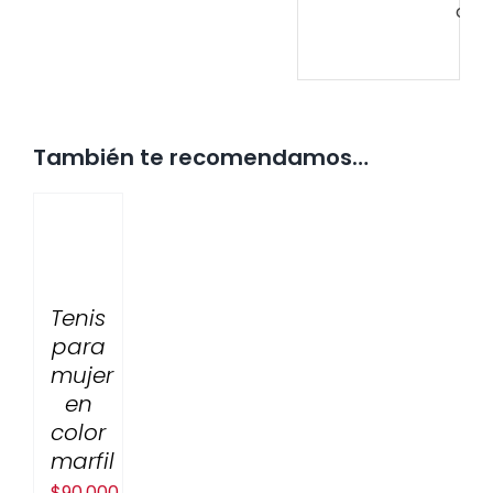
col
También te recomendamos…
Tenis
para
mujer
en
color
marfil
$
90,000