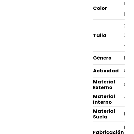
Dor
Color
perl
34
,
Talla
37
,
40
Género
Fem
Actividad
Cas
Material
Sint
Externo
Material
Text
Interno
Material
PVC
Suela
100
Fabricación