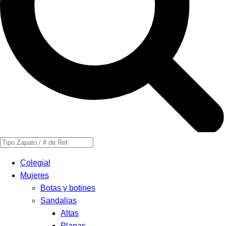
Búsqueda
de
Colegial
productos
Mujeres
Botas y botines
Sandalias
Altas
Planas