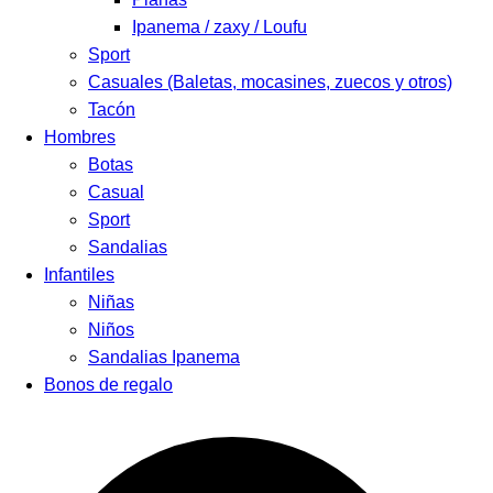
Ipanema / zaxy / Loufu
Sport
Casuales (Baletas, mocasines, zuecos y otros)
Tacón
Hombres
Botas
Casual
Sport
Sandalias
Infantiles
Niñas
Niños
Sandalias Ipanema
Bonos de regalo