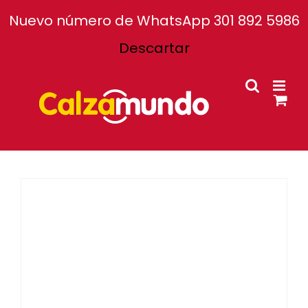
Facebook
Instagram
Tiktok
Nuevo número de WhatsApp 301 892 5986
Descartar
Inicio
Nosotros
Tiendas
Atención al cliente